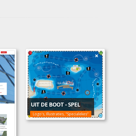
UIT DE BOOT - SPEL
Logo's, Illustraties, "Specialekes"