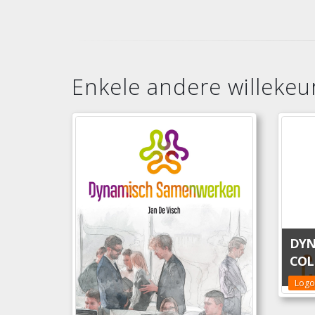
Enkele andere willekeur
DYN
COL
Logo