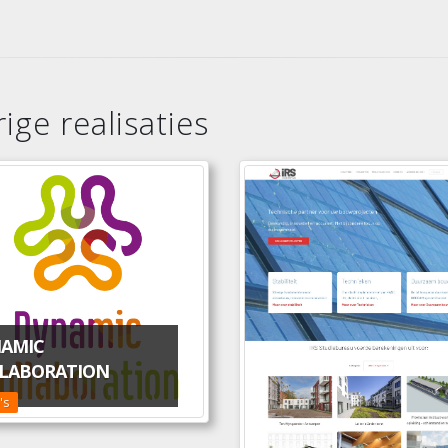
ige realisaties
AMIC
LABORATION
's