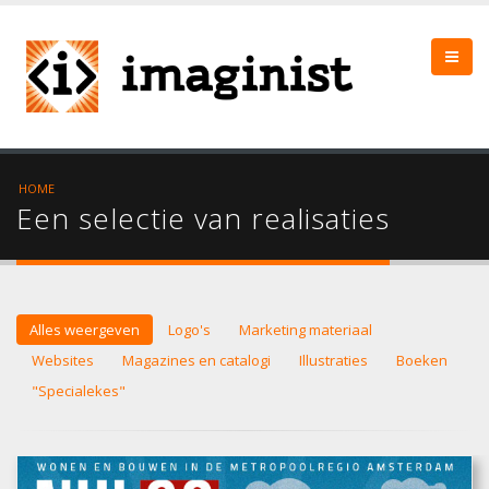
HOME
Een selectie van realisaties
Alles weergeven
Logo's
Marketing materiaal
Websites
Magazines en catalogi
Illustraties
Boeken
"Specialekes"