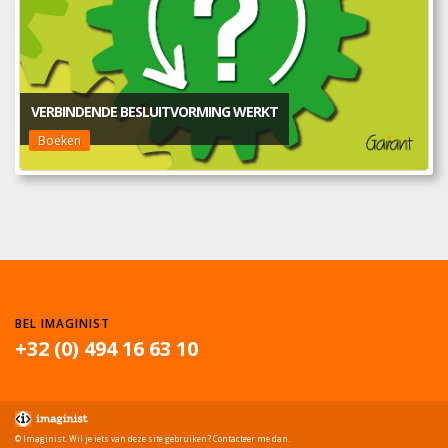
VERBINDENDE BESLUITVORMING WERKT
Boeken
BEL IMAGINIST
+32 (0) 494 16 63 10
© Imaginist. Wil je iets van deze site gebruiken? Contacteer me dan.