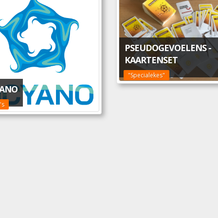
PSEUDOGEVOELENS -
KAARTENSET
"Specialekes"
ANO
's