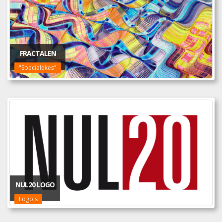
FRACTALEN
"Specialekes"
NUL20 LOGO
Logo's